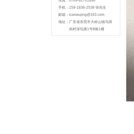
传真：
0769-82761896
手机：
159-1836-2538 张先生
邮箱：
icanwujing@163.com
智能锁壳冲压
地址：
广东省东莞市大岭山镇马蹄
岗村深坑路1号B栋1楼
支架冲压