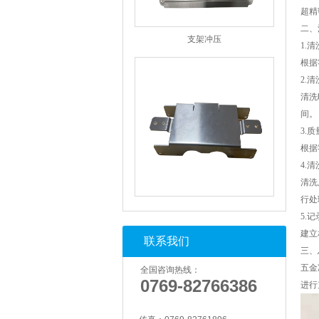
超精
支架冲压
二、
1.
根据
2.
清洗
间。
3.
根据
4.
清洗
支架冲压
行处
5.
建立
联系我们
三、
五金
全国咨询热线：
0769-82766386
进行