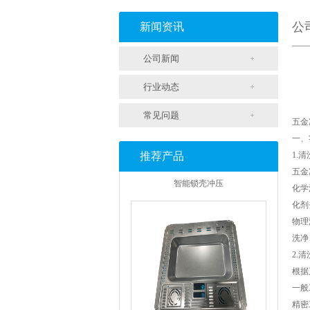
支架冲压
公
新闻资讯
公司新闻
行业动态
常见问题
五金
一、
推荐产品
1.
智能锁壳冲压
五金
化学
化剂
物理
洗净
2.
根据
一般
精密