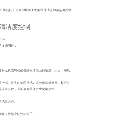
公司新闻
>
五金冲压加工中的零件清洗和清洁度控制
清洁度控制
-26
的详细阐述：
各种无机或有机酸去除物体表面的锈迹、水垢，用氧
。
面污垢。常见的物理清洗方式包括机械摩擦、超声波
等非常有效，且不会对零件产生化学腐蚀。
清洗三大类。
能够去除微小的污垢粒子。