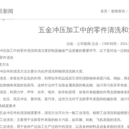
司新闻
首页
>
新闻资讯
>
五金冲压加工中的零件清洗和
出处：公司新闻
点击：1308
时间：2024-7
冲压加工中的零件清洗和清洁度控制是确保产品质量的重要环节。以下是对这一过程
零件清洗
清洗方法
冲压件的清洗方法主要分为化学清洗和物理清洗两大类。
清洗：依靠化学反应的作用，利用化学药品或其它溶剂清除物体表面污垢。例如，用
去除物体表面的色斑等。这种方法对于去除金属表面的氧化物、油污等污垢非常有效
清洗：利用力学、声学、光学、电学、热学的原理，依靠外来能量的作用去除物体表
、负压、高压冲击、紫外线、蒸汽等。这些方法对于去除零件表面的机械杂质、油污
清洗精度要求
五金冲压件的清洗精度要求，清洗方法可分为一般工业清洗、精密工业清洗和超精密
工业清洗：主要用于去除零件表面的粗大污垢，如车辆、轮船、飞机表面的清洗。
工业清洗：用于各种产品加工生产过程中的清洗，以及各种材料及设备表面的清洗，