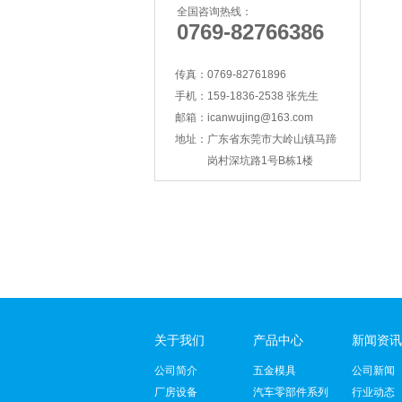
全国咨询热线：
0769-82766386
传真：
0769-82761896
手机：
159-1836-2538 张先生
邮箱：
icanwujing@163.com
地址：
广东省东莞市大岭山镇马蹄
智能锁壳冲压
岗村深坑路1号B栋1楼
关于我们
产品中心
新闻资讯
公司简介
支架冲压
五金模具
公司新闻
厂房设备
汽车零部件系列
行业动态