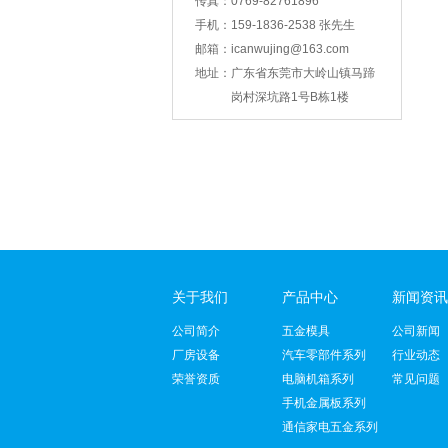
传真：
0769-82761896
手机：
159-1836-2538 张先生
邮箱：
icanwujing@163.com
地址：
广东省东莞市大岭山镇马蹄
智能锁壳冲压
岗村深坑路1号B栋1楼
关于我们
产品中心
新闻资讯
支架冲压
公司简介
五金模具
公司新闻
厂房设备
汽车零部件系列
行业动态
荣誉资质
电脑机箱系列
常见问题
手机金属板系列
通信家电五金系列