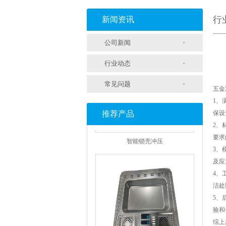
支架冲压
行
新闻资讯
公司新闻
行业动态
常见问题
五金
1、
推荐产品
保设
2、
智能锁壳冲压
要求
3、
及应
4、
洁处
5、
验和
综上