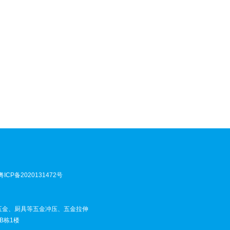
粤ICP备2020131472号
五金、厨具等五金冲压、五金拉伸
B栋1楼