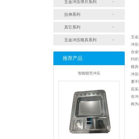
五金冲压弹片系列
拉伸系列
其它系列
五金
五金冲压模具系列
冲压
合金
推荐产品
PH
智能锁壳冲压
模具
冲压
要不
应采
在冲
称为