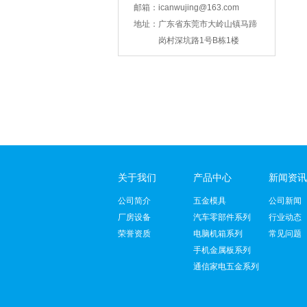
邮箱：
icanwujing@163.com
智能锁壳冲压
地址：
广东省东莞市大岭山镇马蹄
岗村深坑路1号B栋1楼
关于我们
产品中心
新闻资讯
支架冲压
公司简介
五金模具
公司新闻
厂房设备
汽车零部件系列
行业动态
荣誉资质
电脑机箱系列
常见问题
手机金属板系列
通信家电五金系列