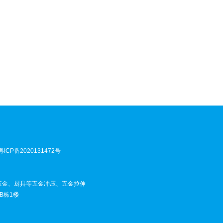
粤ICP备2020131472号
五金、厨具等五金冲压、五金拉伸
B栋1楼