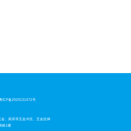
粤ICP备2020131472号
五金、厨具等五金冲压、五金拉伸
B栋1楼