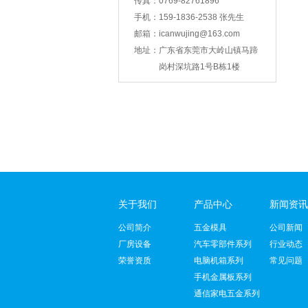
传真：
0769-82761896
手机：
159-1836-2538 张先生
智能锁壳冲压
邮箱：
icanwujing@163.com
地址：
广东省东莞市大岭山镇马蹄
岗村深坑路1号B栋1楼
支架冲压
关于我们
产品中心
新闻资讯
公司简介
五金模具
公司新闻
厂房设备
汽车零部件系列
行业动态
荣誉资质
电脑机箱系列
常见问题
手机金属板系列
通信家电五金系列