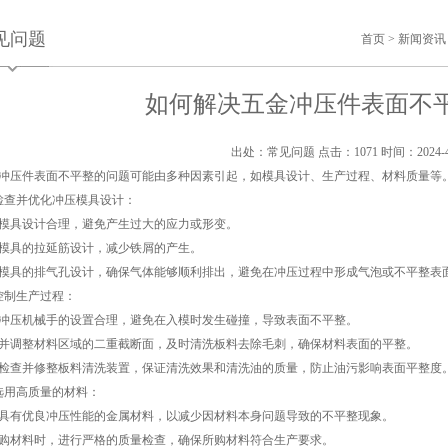
见问题
首页
>
新闻资讯
如何解决五金冲压件表面不
出处：常见问题
点击：1071
时间：2024-4
冲压件表面不平整的问题可能由多种因素引起，如模具设计、生产过程、材料质量等
检查并优化冲压模具设计：
模具设计合理，避免产生过大的应力或形变。
模具的拉延筋设计，减少铁屑的产生。
模具的排气孔设计，确保气体能够顺利排出，避免在冲压过程中形成气泡或不平整表
控制生产过程：
冲压机械手的设置合理，避免在入模时发生碰撞，导致表面不平整。
并调整材料区域的二重截断面，及时清洗板料去除毛刺，确保材料表面的平整。
检查并修整板料清洗装置，保证清洗效果和清洗油的质量，防止油污影响表面平整度
选用高质量的材料：
具有优良冲压性能的金属材料，以减少因材料本身问题导致的不平整现象。
购材料时，进行严格的质量检查，确保所购材料符合生产要求。