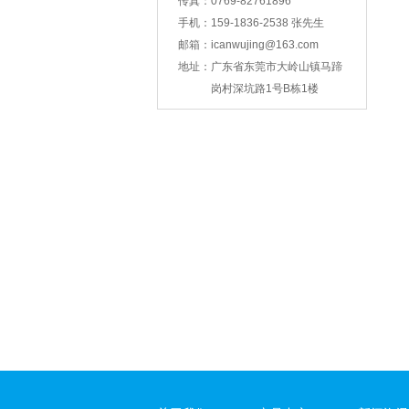
传真：
0769-82761896
手机：
159-1836-2538 张先生
邮箱：
icanwujing@163.com
智能锁壳冲压
地址：
广东省东莞市大岭山镇马蹄
岗村深坑路1号B栋1楼
支架冲压