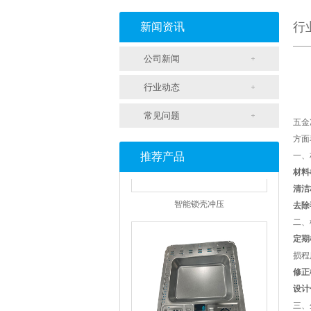
支架冲压
行
新闻资讯
公司新闻
行业动态
常见问题
五金
方面
推荐产品
一、
材料
智能锁壳冲压
清洁
去除
二、
定期
损程
修正
设计
三、