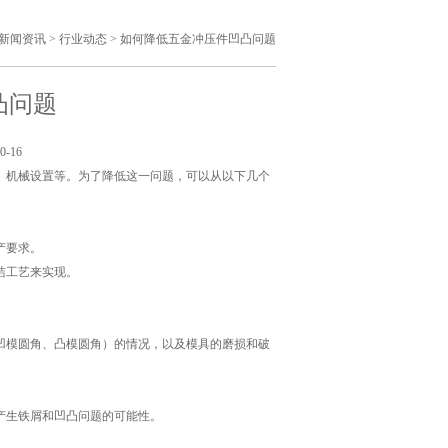
新闻资讯
>
行业动态
>
如何降低五金冲压件凹凸问题
凸问题
0-16
、机械设置等。为了降低这一问题，可以从以下几个
产要求。
洁工艺来实现。
。
凹模圆角、凸模圆角）的情况，以及模具的磨损和破
产生铁屑和凹凸问题的可能性。