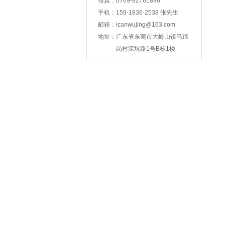
传真：
0769-82761896
手机：
159-1836-2538 张先生
邮箱：
icanwujing@163.com
地址：
广东省东莞市大岭山镇马蹄
智能锁壳冲压
岗村深坑路1号B栋1楼
支架冲压