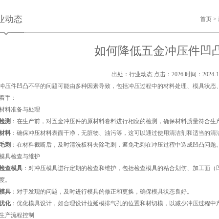
业动态
首页
>
如何降低五金冲压件凹
出处：行业动态
点击：2026
时间：2024-1
冲压件凹凸不平的问题可能由多种因素导致，包括冲压过程中的材料处理、模具状态
着手：
材料准备与处理
检测
：在生产前，对五金冲压件的原材料卷料进行相应的检测，确保材料质量符合生
材料
：确保冲压材料表面干净，无脏物、油污等，这可以通过使用清洁剂和适当的清
毛刺
：在材料截断后，及时清洗板料去除毛刺，避免毛刺在冲压过程中造成凹凸问题
模具检查与维护
检查模具
：对冲压模具进行定期的检查和维护，包括检查模具的粘合划伤、加工面（
度。
模具
：对于发现的问题，及时进行模具的修正和更换，确保模具状态良好。
优化
：优化模具设计，如合理设计拉延模排气孔的位置和材切模，以减少冲压过程中
生产流程控制