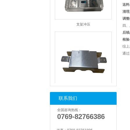
送料
清理
支架冲压
调整
四、
后续
检验
综上
通过
支架冲压
联系我们
全国咨询热线：
0769-82766386