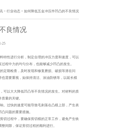
讯
>
行业动态
>
如何降低五金冲压件凹凸的不良情况
不良情况
-25
材料特性进行分析，制定合理的冲压力度和速度，可以
压过程中力的均匀分布，也能够减少凹凸的发生。
具的定期检查，及时发现和修复磨损、破损等潜在问
养也需要重视，如保持清洁、涂油防锈等，以延长模
压，可以大大降低凹凸等不良情况的发生。对材料的质
件质量的关键。
影响。过快的速度可能导致毛刺落在凸模上部，产生表
凹凸问题的重要措施。
在剪切过程中，要确保剪切模的正常工作，避免产生铁
调整间隙，保证剪切过程的顺利进行。