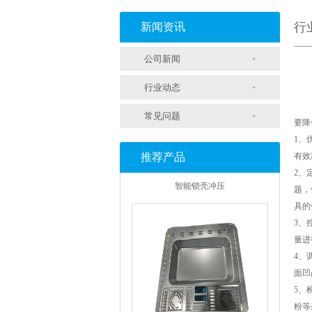
支架冲压
行
新闻资讯
公司新闻
行业动态
常见问题
要降
1、
推荐产品
有效
智能锁壳冲压
2、
题，
具的
3、
量进
4、
面凹
5、
粉等