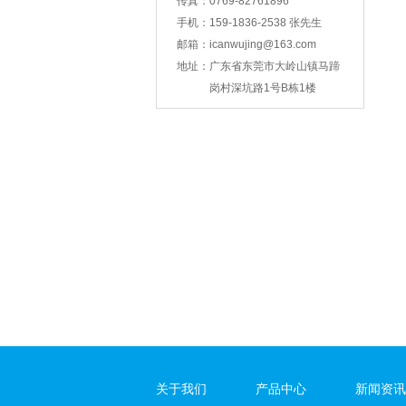
传真：
0769-82761896
手机：
159-1836-2538 张先生
邮箱：
icanwujing@163.com
智能锁壳冲压
地址：
广东省东莞市大岭山镇马蹄
岗村深坑路1号B栋1楼
支架冲压
关于我们
产品中心
新闻资讯