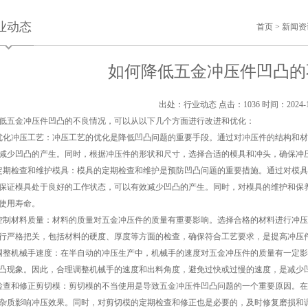
业动态
首页
>
新闻资
如何降低五金冲压件凹凸的
出处：行业动态
点击：1036
时间：2024-1
低五金冲压件凹凸的不良情况，可以从以下几个方面进行改进和优化：
优化冲压工艺：冲压工艺的优化是降低凹凸问题的重要手段。通过对冲压件的结构和
减少凹凸的产生。同时，根据冲压件的形状和尺寸，选择合适的模具和冲头，确保冲
定期检查和维护模具：模具的定期检查和维护是预防凹凸问题的重要措施。通过对模
保证模具处于良好的工作状态，可以有效减少凹凸的产生。同时，对模具的维护和保
使用寿命。
控制材料质量：材料的质量对五金冲压件的质量有重要影响。选择合格的材料进行冲
行严格把关，包括材料的硬度、厚度等方面的检查，确保符合工艺要求，是提高冲压
调整机械手速度：在半自动的冲压生产中，机械手的速度对五金冲压件的质量有一定
凸现象。因此，合理调整机械手的速度和出料角度，避免过快或过慢的速度，是减少
检查和修正剪切模：剪切模的不当使用是导致五金冲压件凹凸问题的一个重要原因。
杂质影响冲压效果。同时，对剪切模的定期检查和修正也是必要的，及时修复磨损和