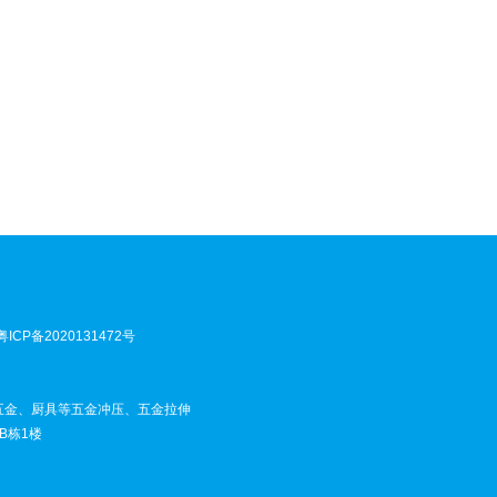
粤ICP备2020131472号
五金、厨具等五金冲压、五金拉伸
B栋1楼