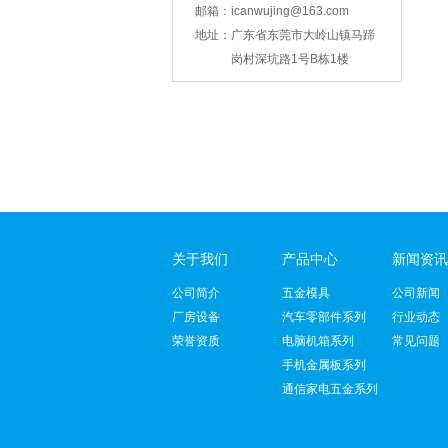
邮箱：
icanwujing@163.com
智能锁壳冲压
地址：
广东省东莞市大岭山镇马蹄
岗村深坑路1号B栋1楼
关于我们
产品中心
新闻资讯
支架冲压
公司简介
五金模具
公司新闻
厂房设备
汽车零部件系列
行业动态
荣誉资质
电脑机箱系列
常见问题
手机金属板系列
通信家电五金系列