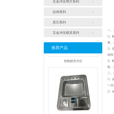
五金冲压弹片系列
拉伸系列
其它系列
一、
五金冲压模具系列
1）
角、
推荐产品
2）
动作
智能锁壳冲压
3）
轮，
二、
1）
一次
2）