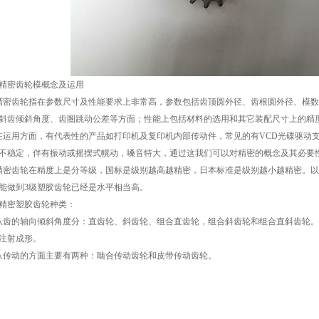
精密齿轮模概念及运用
精密齿轮指在参数尺寸及性能要求上非常高，参数包括齿顶圆外径、齿根圆外径、模
斜齿倾斜角度、齿圏跳动公差等方面；性能上包括材料的选用和其它装配尺寸上的精
在运用方面，有代表性的产品如打印机及复印机内部传动件，常见的有VCD光碟驱动
不稳定，伴有振动或摇摆式幌动，嗓音特大，通过这我们可以对精密的概念及其必要
精密齿轮在精度上是分等级，国标是级别越高越精密，日本标准是级别越小越精密。以J
能做到3级塑胶齿轮已经是水平相当高。
精密塑胶齿轮种类：
从齿的轴向倾斜角度分：直齿轮、斜齿轮、组合直齿轮，组合斜齿轮和组合直斜齿轮
注射成形。
从传动的方面主要有两种：啮合传动齿轮和皮带传动齿轮。