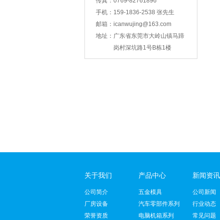
传真：
0769-82761896
手机：
159-1836-2538 张先生
邮箱：
icanwujing@163.com
地址：
广东省东莞市大岭山镇马蹄
智能锁壳冲压
岗村深坑路1号B栋1楼
支架冲压
关于我们
产品中心
新闻资讯
公司简介
五金模具
公司新闻
厂房设备
汽车零部件系列
行业动态
荣誉资质
电脑机箱系列
常见问题