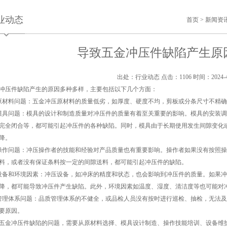
业动态
首页
>
新闻资
导致五金冲压件缺陷产生原
出处：行业动态
点击：1106
时间：2024-4
冲压件缺陷产生的原因多种多样，主要包括以下几个方面：
原材料问题：五金冲压原材料的质量低劣，如厚度、硬度不均，剪板或分条尺寸不精
模具问题：模具的设计和制造质量对冲压件的质量有着至关重要的影响。模具的安装
完全闭合等，都可能引起冲压件的各种缺陷。同时，模具由于长期使用发生间隙变化
降。
操作问题：冲压操作者的技能和经验对产品质量也有重要影响。操作者如果没有按照
料，或者没有保证条料按一定的间隙送料，都可能引起冲压件的缺陷。
设备和环境因素：冲压设备，如冲床的精度和状态，也会影响到冲压件的质量。如果
降，都可能导致冲压件产生缺陷。此外，环境因素如温度、湿度、清洁度等也可能对
管理体系问题：品质管理体系的不健全，或品检人员没有按时进行巡检、抽检，无法
要原因。
五金冲压件缺陷的问题，需要从原材料选择、模具设计制造、操作技能培训、设备维