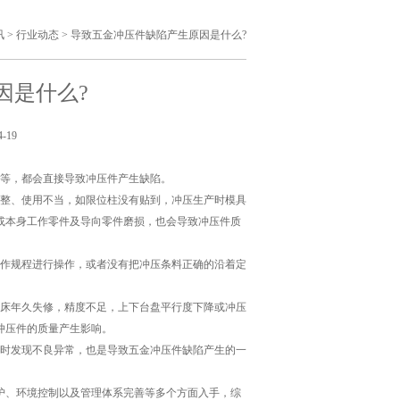
讯
>
行业动态
>
导致五金冲压件缺陷产生原因是什么?
因是什么?
-19
确等，都会直接导致冲压件产生缺陷。
调整、使用不当，如限位柱没有贴到，冲压生产时模具
或本身工作零件及导向零件磨损，也会导致冲压件质
操作规程进行操作，或者没有把冲压条料正确的沿着定
冲床年久失修，精度不足，上下台盘平行度下降或冲压
冲压件的质量产生影响。
及时发现不良异常，也是导致五金冲压件缺陷产生的一
护、环境控制以及管理体系完善等多个方面入手，综