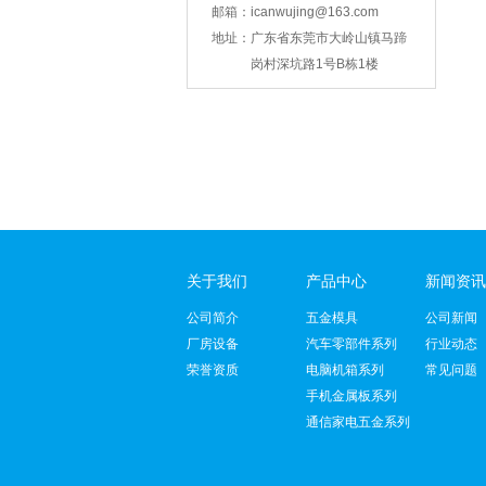
邮箱：
icanwujing@163.com
智能锁壳冲压
地址：
广东省东莞市大岭山镇马蹄
岗村深坑路1号B栋1楼
关于我们
产品中心
新闻资讯
支架冲压
公司简介
五金模具
公司新闻
厂房设备
汽车零部件系列
行业动态
荣誉资质
电脑机箱系列
常见问题
手机金属板系列
通信家电五金系列