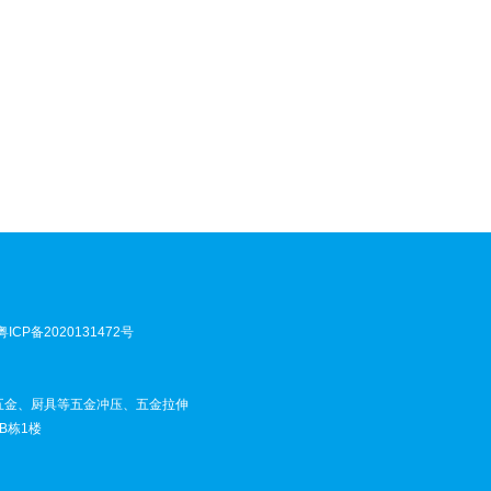
粤ICP备2020131472号
五金、厨具等五金冲压、五金拉伸
B栋1楼