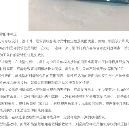
零配件冲压
几何形状设计，设计时，经常要综合考虑尺寸稳定性及表面质量。例如，制品设计和
高的制品却要求使用阳模（凸模），这样一来，塑件订购方会综合考虑到这两点，以
加工条件的设计往往是失败的。
尺寸稳定，在成型过程中，塑件与冲压拉伸模具接触的面要比离开冲压拉伸模具部分
材料厚度，可能导致要将阳模转换为阴模。塑件的尺寸公差不能低于收缩率的10%。
塑件表面，就成型材料能够包住的范围而言，塑件可见面的表面结构应在与冲压拉伸
拉伸模具表面接触。就像采用阴模制造浴盆和洗衣盆的情况。
修饰，如果使用机械式水平锯锯掉塑件的夹持边，在高度方向上，至少要有6～8mm
须留有余量。刀口模切割线间的间隙最小，冲孔模修整时的分布宽度也很小，这些都
收缩和变形，塑料易收缩（如PE），有些塑件易变形，无论如何预防，塑件在冷却阶
模具的外形来适应塑件的几何偏差。
收缩量，在制造吸塑成型冲压拉伸模具时一定要考虑到下列的收缩因素。
型制品收缩。如果不能清楚地知道塑料的收缩率，则必须取样或用相似形状的冲压拉