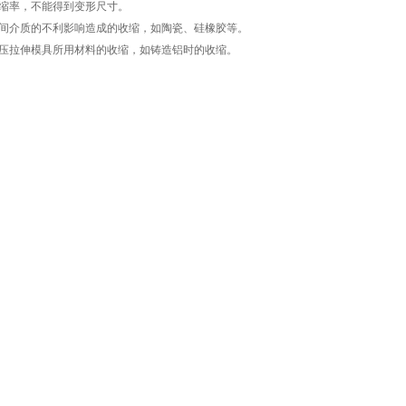
缩率，不能得到变形尺寸。
间介质的不利影响造成的收缩，如陶瓷、硅橡胶等。
压拉伸模具所用材料的收缩，如铸造铝时的收缩。