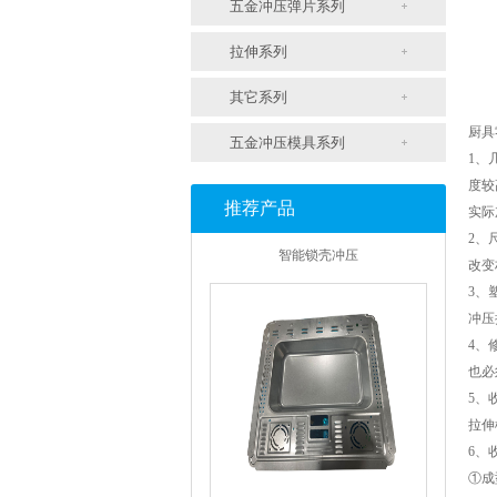
五金冲压弹片系列
拉伸系列
其它系列
厨具
五金冲压模具系列
1、
度较
推荐产品
实际
智能锁壳冲压
2、
改变
3、
冲压
4、
也必
5、
拉伸
6、
①成
支架冲压